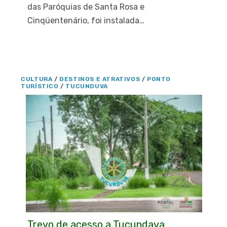
das Paróquias de Santa Rosa e
Cinqüentenário, foi instalada…
CULTURA
/
DESTINOS E ATRATIVOS
/
PONTO
TURÍSTICO
/
TUCUNDUVA
Trevo de acesso a Tucundava