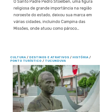
O Santo Padre Pedro Stoelben, uma figura
religiosa de grande importância na região
noroeste do estado, deixou sua marca em
várias cidades, incluindo Campina das
Missões, onde atuou como pároco…
CULTURA
/
DESTINOS E ATRATIVOS
/
HISTÓRIA
/
PONTO TURÍSTICO
/
TUCUNDUVA