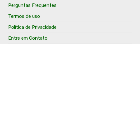
Anuncie Conosco
Perguntas Frequentes
Termos de uso
Política de Privacidade
Entre em Contato
Acesso Email
Anuncie Aqui
O Portal Fronteira Noroeste é um portal que tem o
objetivo de divulgar e valorizar os Municípios da Região
Fronteira Noroeste. Um site onde todo mundo possa ter
um espaço para divulgar seu trabalho, seus produtos,
seus serviços, desde os profissionais autônomos até as
grandes empresas. Além disso temos a proposta de
resgatar e valorizar a cultura e a história da Região.