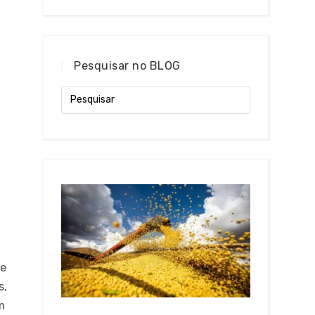
Pesquisar no BLOG
de
s,
m