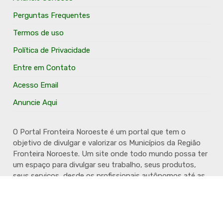
Perguntas Frequentes
Termos de uso
Política de Privacidade
Entre em Contato
Acesso Email
Anuncie Aqui
O Portal Fronteira Noroeste é um portal que tem o
objetivo de divulgar e valorizar os Municípios da Região
Fronteira Noroeste. Um site onde todo mundo possa ter
um espaço para divulgar seu trabalho, seus produtos,
seus serviços, desde os profissionais autônomos até as
grandes empresas. Além disso temos a proposta de
resgatar e valorizar a cultura e a história da Região.
Acompanhe e fique por dentro.