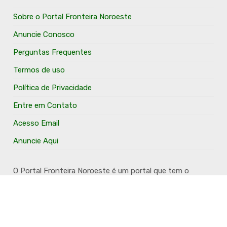
Sobre o Portal Fronteira Noroeste
Anuncie Conosco
Perguntas Frequentes
Termos de uso
Política de Privacidade
Entre em Contato
Acesso Email
Anuncie Aqui
O Portal Fronteira Noroeste é um portal que tem o
objetivo de divulgar e valorizar os Municípios da Região
Fronteira Noroeste. Um site onde todo mundo possa ter
um espaço para divulgar seu trabalho, seus produtos,
seus serviços, desde os profissionais autônomos até as
grandes empresas. Além disso temos a proposta de