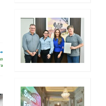
go
ra