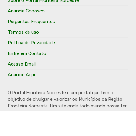
Sobre o Portal Fronteira Noroeste
Anuncie Conosco
Perguntas Frequentes
Termos de uso
Política de Privacidade
Entre em Contato
Acesso Email
Anuncie Aqui
O Portal Fronteira Noroeste é um portal que tem o
objetivo de divulgar e valorizar os Municípios da Região
Fronteira Noroeste. Um site onde todo mundo possa ter
um espaço para divulgar seu trabalho, seus produtos,
seus serviços, desde os profissionais autônomos até as
grandes empresas. Além disso temos a proposta de
resgatar e valorizar a cultura e a história da Região.