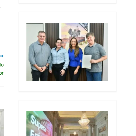
.
do
or