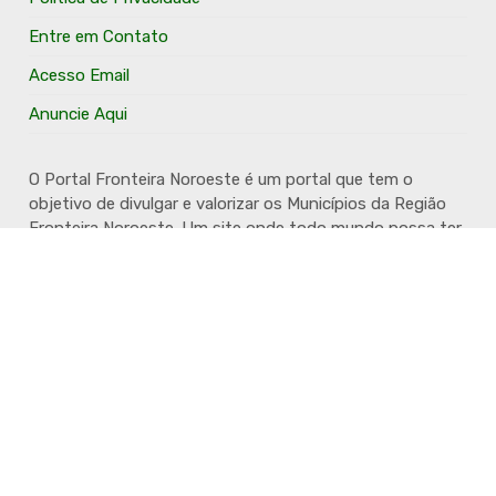
Entre em Contato
Acesso Email
Anuncie Aqui
O Portal Fronteira Noroeste é um portal que tem o
objetivo de divulgar e valorizar os Municípios da Região
Fronteira Noroeste. Um site onde todo mundo possa ter
um espaço para divulgar seu trabalho, seus produtos,
seus serviços, desde os profissionais autônomos até as
grandes empresas. Além disso temos a proposta de
resgatar e valorizar a cultura e a história da Região.
Acompanhe e fique por dentro.