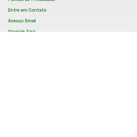
Entre em Contato
Acesso Email
Anuncie Aqui
O Portal Fronteira Noroeste é um portal que tem o
objetivo de divulgar e valorizar os Municípios da Região
Fronteira Noroeste. Um site onde todo mundo possa ter
um espaço para divulgar seu trabalho, seus produtos,
seus serviços, desde os profissionais autônomos até as
grandes empresas. Além disso temos a proposta de
resgatar e valorizar a cultura e a história da Região.
Acompanhe e fique por dentro.