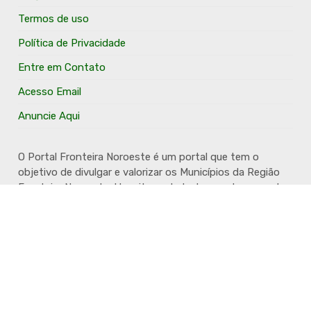
Termos de uso
Política de Privacidade
Entre em Contato
Acesso Email
Anuncie Aqui
O Portal Fronteira Noroeste é um portal que tem o
objetivo de divulgar e valorizar os Municípios da Região
Fronteira Noroeste. Um site onde todo mundo possa ter
um espaço para divulgar seu trabalho, seus produtos,
seus serviços, desde os profissionais autônomos até as
grandes empresas. Além disso temos a proposta de
resgatar e valorizar a cultura e a história da Região.
Acompanhe e fique por dentro.