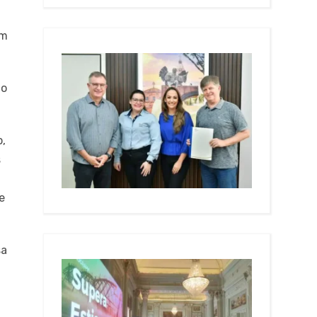
am
ão
o,
s
e
sa