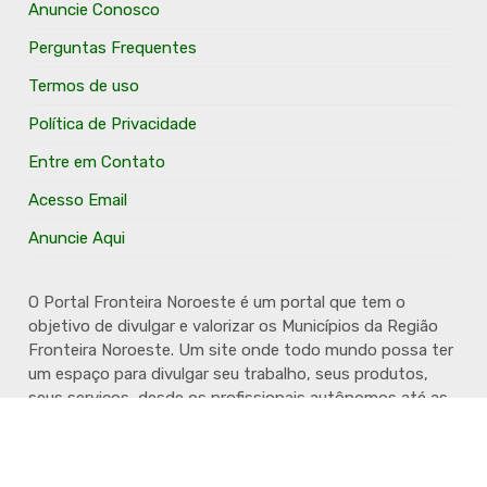
Anuncie Conosco
Perguntas Frequentes
Termos de uso
Política de Privacidade
Entre em Contato
Acesso Email
Anuncie Aqui
O Portal Fronteira Noroeste é um portal que tem o
objetivo de divulgar e valorizar os Municípios da Região
Fronteira Noroeste. Um site onde todo mundo possa ter
um espaço para divulgar seu trabalho, seus produtos,
seus serviços, desde os profissionais autônomos até as
grandes empresas. Além disso temos a proposta de
resgatar e valorizar a cultura e a história da Região.
Acompanhe e fique por dentro.