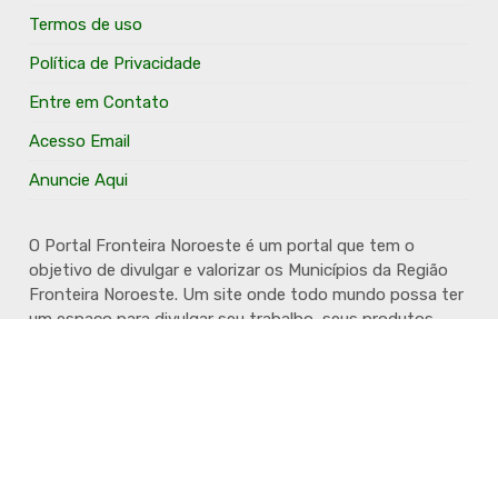
Termos de uso
Política de Privacidade
Entre em Contato
Acesso Email
Anuncie Aqui
O Portal Fronteira Noroeste é um portal que tem o
objetivo de divulgar e valorizar os Municípios da Região
Fronteira Noroeste. Um site onde todo mundo possa ter
um espaço para divulgar seu trabalho, seus produtos,
seus serviços, desde os profissionais autônomos até as
grandes empresas. Além disso temos a proposta de
resgatar e valorizar a cultura e a história da Região.
Acompanhe e fique por dentro.