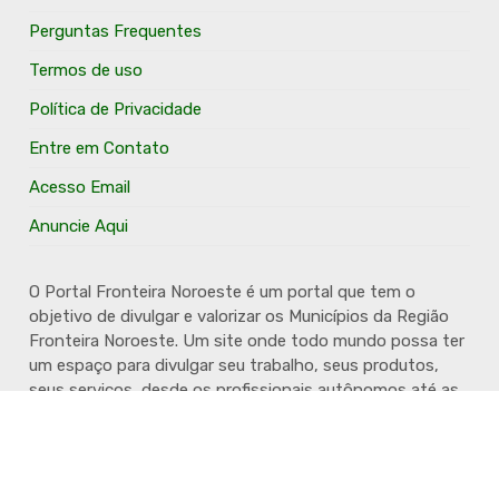
Perguntas Frequentes
Termos de uso
Política de Privacidade
Entre em Contato
Acesso Email
Anuncie Aqui
O Portal Fronteira Noroeste é um portal que tem o
objetivo de divulgar e valorizar os Municípios da Região
Fronteira Noroeste. Um site onde todo mundo possa ter
um espaço para divulgar seu trabalho, seus produtos,
seus serviços, desde os profissionais autônomos até as
grandes empresas. Além disso temos a proposta de
resgatar e valorizar a cultura e a história da Região.
Acompanhe e fique por dentro.