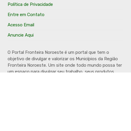
Política de Privacidade
Entre em Contato
Acesso Email
Anuncie Aqui
O Portal Fronteira Noroeste é um portal que tem o
objetivo de divulgar e valorizar os Municípios da Região
Fronteira Noroeste. Um site onde todo mundo possa ter
um espaço para divulgar seu trabalho, seus produtos,
seus serviços, desde os profissionais autônomos até as
grandes empresas. Além disso temos a proposta de
resgatar e valorizar a cultura e a história da Região.
Acompanhe e fique por dentro.