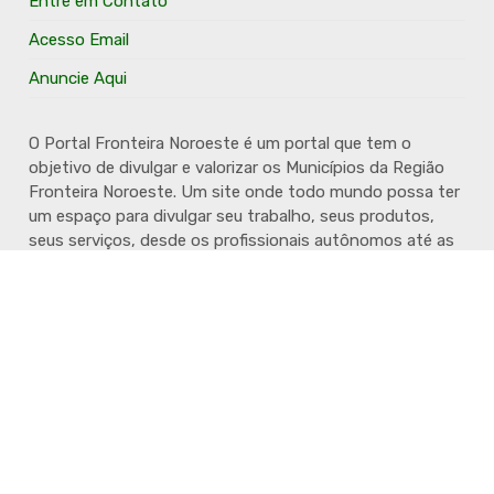
Entre em Contato
Acesso Email
Anuncie Aqui
O Portal Fronteira Noroeste é um portal que tem o
objetivo de divulgar e valorizar os Municípios da Região
Fronteira Noroeste. Um site onde todo mundo possa ter
um espaço para divulgar seu trabalho, seus produtos,
seus serviços, desde os profissionais autônomos até as
grandes empresas. Além disso temos a proposta de
resgatar e valorizar a cultura e a história da Região.
Acompanhe e fique por dentro.