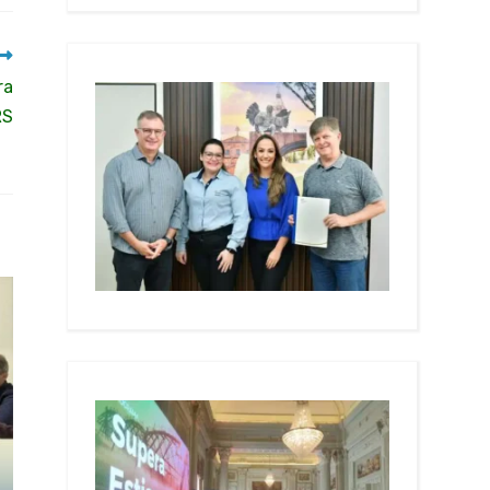
ra
RS