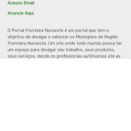
Acesso Email
Anuncie Aqui
O Portal Fronteira Noroeste é um portal que tem o
objetivo de divulgar e valorizar os Municípios da Região
Fronteira Noroeste. Um site onde todo mundo possa ter
um espaço para divulgar seu trabalho, seus produtos,
seus serviços, desde os profissionais autônomos até as
grandes empresas. Além disso temos a proposta de
resgatar e valorizar a cultura e a história da Região.
Acompanhe e fique por dentro.
Todos direitos reservados @Fronteira Noroeste 2024 - Desenvolvido por