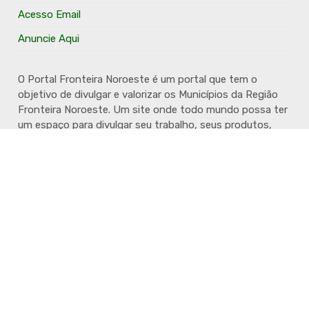
Acesso Email
Anuncie Aqui
O Portal Fronteira Noroeste é um portal que tem o
objetivo de divulgar e valorizar os Municípios da Região
Fronteira Noroeste. Um site onde todo mundo possa ter
um espaço para divulgar seu trabalho, seus produtos,
seus serviços, desde os profissionais autônomos até as
grandes empresas. Além disso temos a proposta de
resgatar e valorizar a cultura e a história da Região.
Acompanhe e fique por dentro.