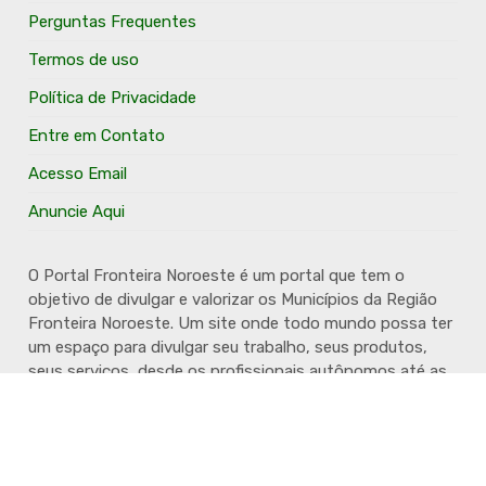
Perguntas Frequentes
Termos de uso
Política de Privacidade
Entre em Contato
Acesso Email
Anuncie Aqui
O Portal Fronteira Noroeste é um portal que tem o
objetivo de divulgar e valorizar os Municípios da Região
Fronteira Noroeste. Um site onde todo mundo possa ter
um espaço para divulgar seu trabalho, seus produtos,
seus serviços, desde os profissionais autônomos até as
grandes empresas. Além disso temos a proposta de
resgatar e valorizar a cultura e a história da Região.
Acompanhe e fique por dentro.