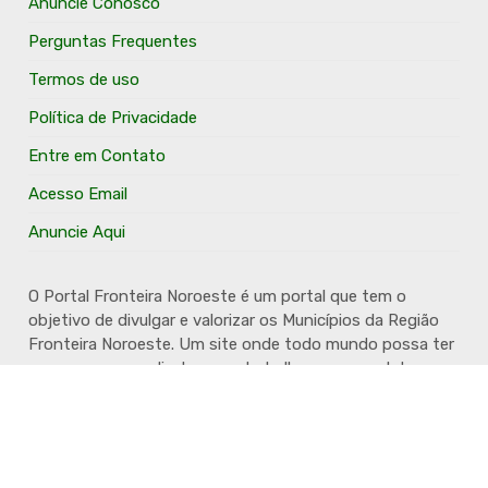
Anuncie Conosco
Perguntas Frequentes
Termos de uso
Política de Privacidade
Entre em Contato
Acesso Email
Anuncie Aqui
O Portal Fronteira Noroeste é um portal que tem o
objetivo de divulgar e valorizar os Municípios da Região
Fronteira Noroeste. Um site onde todo mundo possa ter
um espaço para divulgar seu trabalho, seus produtos,
seus serviços, desde os profissionais autônomos até as
grandes empresas. Além disso temos a proposta de
resgatar e valorizar a cultura e a história da Região.
Acompanhe e fique por dentro.