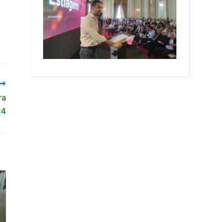
ra
24