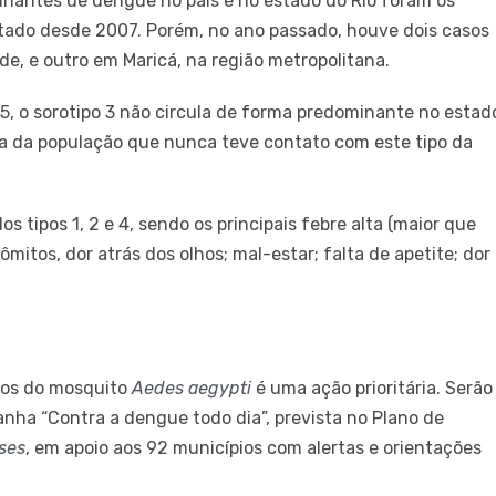
inantes de dengue no país e no estado do Rio foram os
 estado desde 2007. Porém, no ano passado, houve dois casos
de, e outro em Maricá, na região metropolitana.
5, o sorotipo 3 não circula de forma predominante no estad
la da população que nunca teve contato com este tipo da
 tipos 1, 2 e 4, sendo os principais febre alta (maior que
ômitos, dor atrás dos olhos; mal-estar; falta de apetite; dor
cos do mosquito
Aedes aegypti
é uma ação prioritária. Serão
ha “Contra a dengue todo dia”, prevista no Plano de
ses
, em apoio aos 92 municípios com alertas e orientações