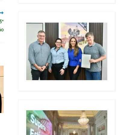
3ª
ão