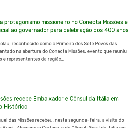
ça protagonismo missioneiro no Conecta Missões e
icial ao governador para celebração dos 400 ano
colau, reconhecido como o Primeiro dos Sete Povos das
sentado na abertura do Conecta Missões, evento que reuniu
s e representantes da região…
sões recebe Embaixador e Cônsul da Itália em
io Histórico
uel das Missões recebeu, nesta segunda-feira, a visita do
o Brasil, Alessandro Cortese, e do Cônsul-Geral da Itália em