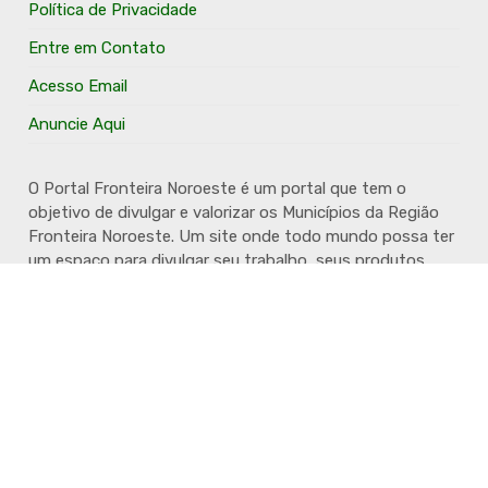
Política de Privacidade
Entre em Contato
Acesso Email
Anuncie Aqui
O Portal Fronteira Noroeste é um portal que tem o
objetivo de divulgar e valorizar os Municípios da Região
Fronteira Noroeste. Um site onde todo mundo possa ter
um espaço para divulgar seu trabalho, seus produtos,
seus serviços, desde os profissionais autônomos até as
grandes empresas. Além disso temos a proposta de
resgatar e valorizar a cultura e a história da Região.
Acompanhe e fique por dentro.