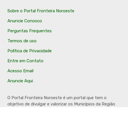
Sobre o Portal Fronteira Noroeste
Anuncie Conosco
Perguntas Frequentes
Termos de uso
Política de Privacidade
Entre em Contato
Acesso Email
Anuncie Aqui
O Portal Fronteira Noroeste é um portal que tem o
objetivo de divulgar e valorizar os Municípios da Região
Fronteira Noroeste. Um site onde todo mundo possa ter
um espaço para divulgar seu trabalho, seus produtos,
seus serviços, desde os profissionais autônomos até as