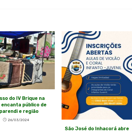
so do IV Brique na
 encanta público de
parendi e região
26/03/2024
São José do Inhacorá abre