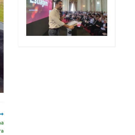
na
ra