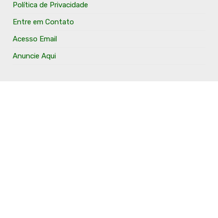
Política de Privacidade
Entre em Contato
Acesso Email
Anuncie Aqui
O Portal Fronteira Noroeste é um portal que tem o
objetivo de divulgar e valorizar os Municípios da Região
Fronteira Noroeste. Um site onde todo mundo possa ter
um espaço para divulgar seu trabalho, seus produtos,
seus serviços, desde os profissionais autônomos até as
grandes empresas. Além disso temos a proposta de
resgatar e valorizar a cultura e a história da Região.
Acompanhe e fique por dentro.