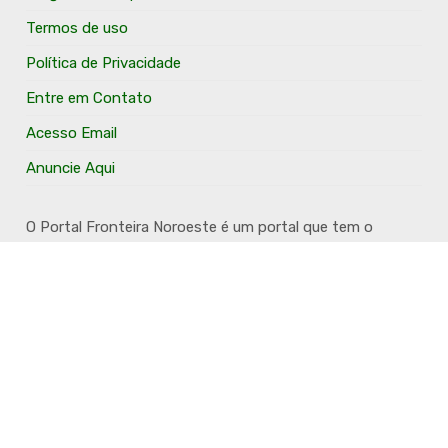
Termos de uso
Política de Privacidade
Entre em Contato
Acesso Email
Anuncie Aqui
O Portal Fronteira Noroeste é um portal que tem o
objetivo de divulgar e valorizar os Municípios da Região
Fronteira Noroeste. Um site onde todo mundo possa ter
um espaço para divulgar seu trabalho, seus produtos,
seus serviços, desde os profissionais autônomos até as
grandes empresas. Além disso temos a proposta de
resgatar e valorizar a cultura e a história da Região.
Acompanhe e fique por dentro.