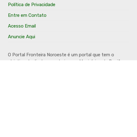
Política de Privacidade
Entre em Contato
Acesso Email
Anuncie Aqui
O Portal Fronteira Noroeste é um portal que tem o
objetivo de divulgar e valorizar os Municípios da Região
Fronteira Noroeste. Um site onde todo mundo possa ter
um espaço para divulgar seu trabalho, seus produtos,
seus serviços, desde os profissionais autônomos até as
grandes empresas. Além disso temos a proposta de
resgatar e valorizar a cultura e a história da Região.
Acompanhe e fique por dentro.