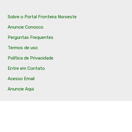
Sobre o Portal Fronteira Noroeste
Anuncie Conosco
Perguntas Frequentes
Termos de uso
Política de Privacidade
Entre em Contato
Acesso Email
Anuncie Aqui
O Portal Fronteira Noroeste é um portal que tem o
objetivo de divulgar e valorizar os Municípios da Região
Fronteira Noroeste. Um site onde todo mundo possa ter
um espaço para divulgar seu trabalho, seus produtos,