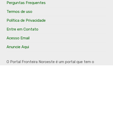
Perguntas Frequentes
Termos de uso
Política de Privacidade
Entre em Contato
Acesso Email
Anuncie Aqui
O Portal Fronteira Noroeste é um portal que tem o
objetivo de divulgar e valorizar os Municípios da Região
Fronteira Noroeste. Um site onde todo mundo possa ter
um espaço para divulgar seu trabalho, seus produtos,
seus serviços, desde os profissionais autônomos até as
grandes empresas. Além disso temos a proposta de
resgatar e valorizar a cultura e a história da Região.
Acompanhe e fique por dentro.