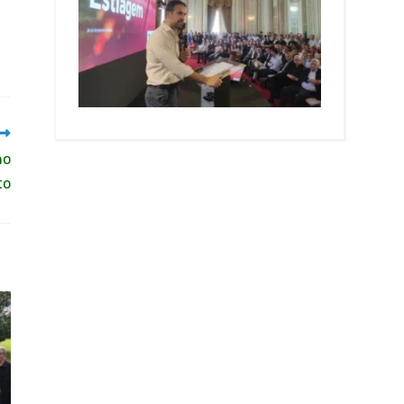
ho
to