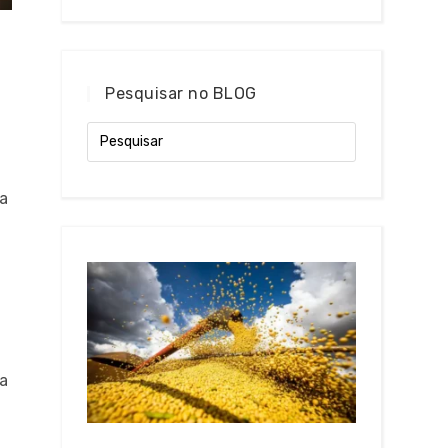
Pesquisar no BLOG
s
ia
ça