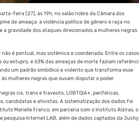
uarta-feira (27), às 19h, no salão nobre da Câmara dos
gime de ameaça: a violência política de gênero e raça no
 e a gravidade dos ataques direcionados a mulheres negras
al não é pontual, mas sistêmica e coordenada. Entre os caso
ou estupro, e 63% das ameaças de morte faziam referênc
elando um padrão simbólico e violento que transforma esse
l às mulheres negras que ousam disputar o poder.
egras cis, trans e travestis, LGBTQIA+, periféricas,
, candidatas e ativistas. A sistematização dos dados foi
tituto Marielle Franco, em parceria com o Instituto Alziras, o
 de pesquisa Internet LAB, além de dados captados da Justi