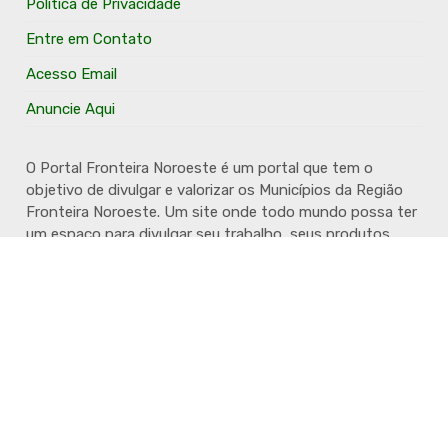
Política de Privacidade
Entre em Contato
Acesso Email
Anuncie Aqui
O Portal Fronteira Noroeste é um portal que tem o
objetivo de divulgar e valorizar os Municípios da Região
Fronteira Noroeste. Um site onde todo mundo possa ter
um espaço para divulgar seu trabalho, seus produtos,
seus serviços, desde os profissionais autônomos até as
grandes empresas. Além disso temos a proposta de
resgatar e valorizar a cultura e a história da Região.
Acompanhe e fique por dentro.