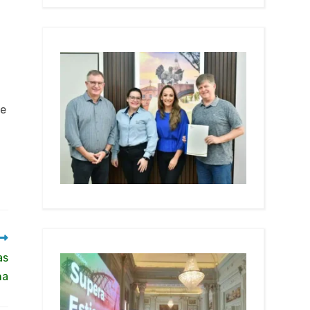
ne
as
na