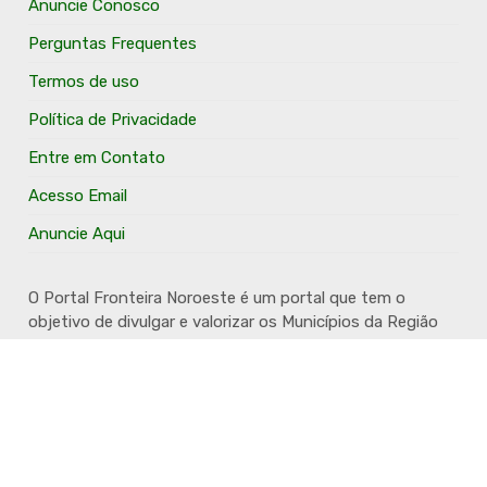
Anuncie Conosco
Perguntas Frequentes
Termos de uso
Política de Privacidade
Entre em Contato
Acesso Email
Anuncie Aqui
O Portal Fronteira Noroeste é um portal que tem o
objetivo de divulgar e valorizar os Municípios da Região
Fronteira Noroeste. Um site onde todo mundo possa ter
um espaço para divulgar seu trabalho, seus produtos,
seus serviços, desde os profissionais autônomos até as
grandes empresas. Além disso temos a proposta de
resgatar e valorizar a cultura e a história da Região.
Acompanhe e fique por dentro.