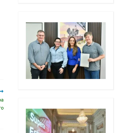
oa
ro