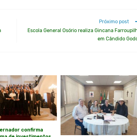
Próximo post
m
Escola General Osório realiza Gincana Farroupil
em Cândido God
ernador confirma
ma de investimentos