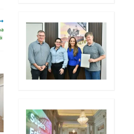
ha
ói