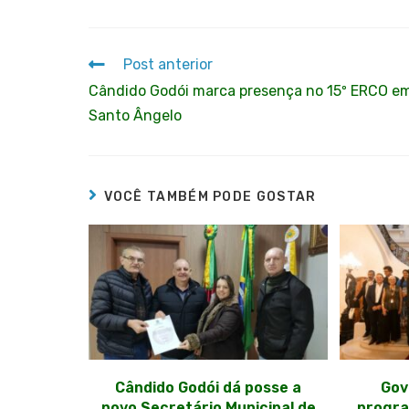
Post anterior
Cândido Godói marca presença no 15º ERCO e
Santo Ângelo
VOCÊ TAMBÉM PODE GOSTAR
Cândido Godói dá posse a
Gov
novo Secretário Municipal de
progra