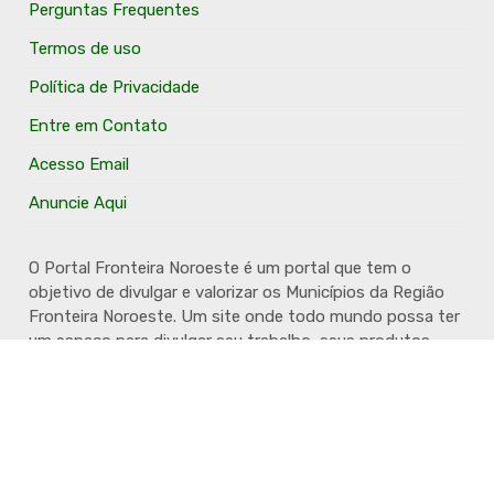
Perguntas Frequentes
Termos de uso
Política de Privacidade
Entre em Contato
Acesso Email
Anuncie Aqui
O Portal Fronteira Noroeste é um portal que tem o
objetivo de divulgar e valorizar os Municípios da Região
Fronteira Noroeste. Um site onde todo mundo possa ter
um espaço para divulgar seu trabalho, seus produtos,
seus serviços, desde os profissionais autônomos até as
grandes empresas. Além disso temos a proposta de
resgatar e valorizar a cultura e a história da Região.
Acompanhe e fique por dentro.