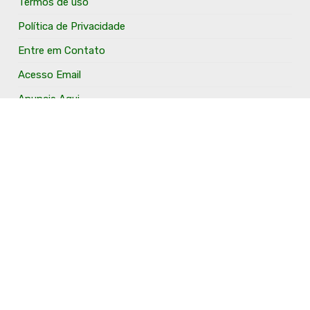
Termos de uso
Política de Privacidade
Entre em Contato
Acesso Email
Anuncie Aqui
O Portal Fronteira Noroeste é um portal que tem o
objetivo de divulgar e valorizar os Municípios da Região
Fronteira Noroeste. Um site onde todo mundo possa ter
um espaço para divulgar seu trabalho, seus produtos,
seus serviços, desde os profissionais autônomos até as
grandes empresas. Além disso temos a proposta de
resgatar e valorizar a cultura e a história da Região.
Acompanhe e fique por dentro.