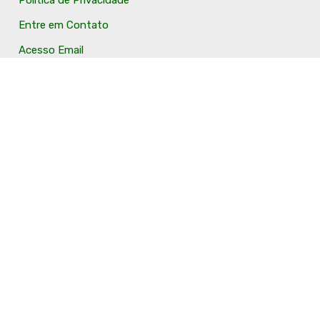
Entre em Contato
Acesso Email
Anuncie Aqui
O Portal Fronteira Noroeste é um portal que tem o
objetivo de divulgar e valorizar os Municípios da Região
Fronteira Noroeste. Um site onde todo mundo possa ter
um espaço para divulgar seu trabalho, seus produtos,
seus serviços, desde os profissionais autônomos até as
grandes empresas. Além disso temos a proposta de
resgatar e valorizar a cultura e a história da Região.
Acompanhe e fique por dentro.