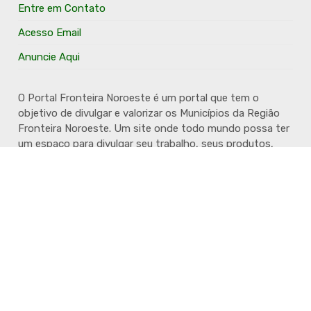
Entre em Contato
Acesso Email
Anuncie Aqui
O Portal Fronteira Noroeste é um portal que tem o
objetivo de divulgar e valorizar os Municípios da Região
Fronteira Noroeste. Um site onde todo mundo possa ter
um espaço para divulgar seu trabalho, seus produtos,
seus serviços, desde os profissionais autônomos até as
grandes empresas. Além disso temos a proposta de
resgatar e valorizar a cultura e a história da Região.
Acompanhe e fique por dentro.