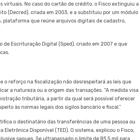
s virtuais. No caso do cartão de crédito, o Fisco extinguiu a
to (Decred), criada em 2003, e a substituiu por um módulo
, plataforma que reúne arquivos digitais de cadastro,
.
o de Escrituração Digital (Sped), criado em 2007 e que
icas.
o reforço na fiscalização não desrespeitará as leis que
ificar a natureza ou a origem das transações. “A medida visa
tração tributária, a partir da qual será possível oferecer
eito às normas legais dos sigilos bancário e fiscal.”
tifica o destinatário das transferências de uma pessoa ou
a Eletrônica Disponível (TED). O sistema, explicou o Fisco,
lusive saques. Se ultrapassado o limite de R$ 5 mil para