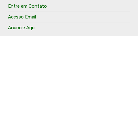
Entre em Contato
Acesso Email
Anuncie Aqui
O Portal Fronteira Noroeste é um portal que tem o
objetivo de divulgar e valorizar os Municípios da Região
Fronteira Noroeste. Um site onde todo mundo possa ter
um espaço para divulgar seu trabalho, seus produtos,
seus serviços, desde os profissionais autônomos até as
grandes empresas. Além disso temos a proposta de
resgatar e valorizar a cultura e a história da Região.
Acompanhe e fique por dentro.