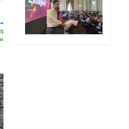
R$
as