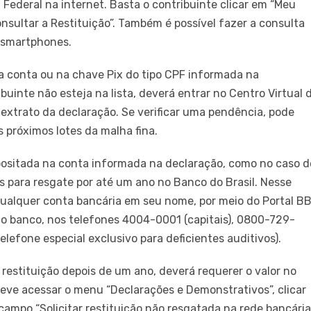
 Federal na internet. Basta o contribuinte clicar em “Meu
nsultar a Restituição”. Também é possível fazer a consulta
e smartphones.
 conta ou na chave Pix do tipo CPF informada na
uinte não esteja na lista, deverá entrar no Centro Virtual 
 extrato da declaração. Se verificar uma pendência, pode
s próximos lotes da malha fina.
epositada na conta informada na declaração, como no caso d
is para resgate por até um ano no Banco do Brasil. Nesse
qualquer conta bancária em seu nome, por meio do Portal B
do banco, nos telefones 4004-0001 (capitais), 0800-729-
lefone especial exclusivo para deficientes auditivos).
 restituição depois de um ano, deverá requerer o valor no
deve acessar o menu “Declarações e Demonstrativos”, clicar
ampo “Solicitar restituição não resgatada na rede bancária