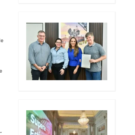
de
e
B
”.