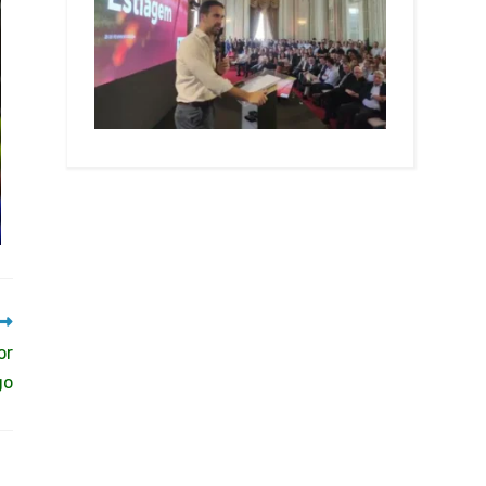
or
go