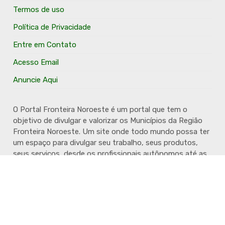
Termos de uso
Política de Privacidade
Entre em Contato
Acesso Email
Anuncie Aqui
O Portal Fronteira Noroeste é um portal que tem o
objetivo de divulgar e valorizar os Municípios da Região
Fronteira Noroeste. Um site onde todo mundo possa ter
um espaço para divulgar seu trabalho, seus produtos,
seus serviços, desde os profissionais autônomos até as
grandes empresas. Além disso temos a proposta de
resgatar e valorizar a cultura e a história da Região.
Acompanhe e fique por dentro.