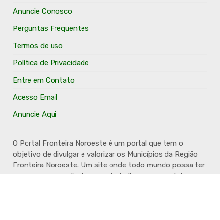
Anuncie Conosco
Perguntas Frequentes
Termos de uso
Política de Privacidade
Entre em Contato
Acesso Email
Anuncie Aqui
O Portal Fronteira Noroeste é um portal que tem o
objetivo de divulgar e valorizar os Municípios da Região
Fronteira Noroeste. Um site onde todo mundo possa ter
um espaço para divulgar seu trabalho, seus produtos,
seus serviços, desde os profissionais autônomos até as
grandes empresas. Além disso temos a proposta de
resgatar e valorizar a cultura e a história da Região.
Acompanhe e fique por dentro.