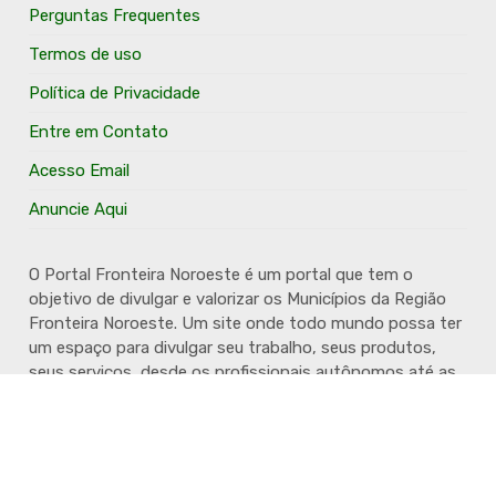
Perguntas Frequentes
Termos de uso
Política de Privacidade
Entre em Contato
Acesso Email
Anuncie Aqui
O Portal Fronteira Noroeste é um portal que tem o
objetivo de divulgar e valorizar os Municípios da Região
Fronteira Noroeste. Um site onde todo mundo possa ter
um espaço para divulgar seu trabalho, seus produtos,
seus serviços, desde os profissionais autônomos até as
grandes empresas. Além disso temos a proposta de
resgatar e valorizar a cultura e a história da Região.
Acompanhe e fique por dentro.